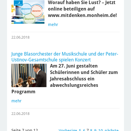
Worauf haben Sie Lust? – Jetzt
online beteiligen auf
www.mitdenken.monheim.de!
mehr
22.06.2018
Junge Blasorchester der Musikschule und der Peter-
Ustinov-Gesamtschule spielen Konzert
Am 27. Juni gestalten
Schülerinnen und Schüler zum
Jahresabschluss ein
abwechslungsreiches
Programm
mehr
22.06.2018
Seite 7 von 12.
7
Vorherige
5
6
8
9
10
nächste