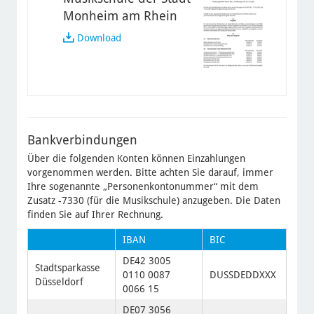
Monheim am Rhein
Entgeltordnung
Download
der
Musikschule
der
Stadt
Monheim
am
Rhein
Bankverbindungen
Über die folgenden Konten können Einzahlungen
vorgenommen werden. Bitte achten Sie darauf, immer
Ihre sogenannte „Personenkontonummer“ mit dem
Zusatz -7330 (für die Musikschule) anzugeben. Die Daten
finden Sie auf Ihrer Rechnung.
IBAN
BIC
DE42 3005
Stadtsparkasse
0110 0087
DUSSDEDDXXX
Düsseldorf
0066 15
DE07 3056