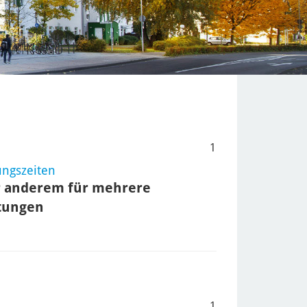
1
ungszeiten
r anderem für mehrere
htungen
1