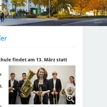
der
hule findet am 13. März statt
e
3.
e,