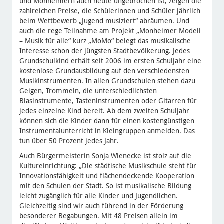
und Monheimern auch heute ungebrochen ist, zeigen die
zahlreichen Preise, die Schülerinnen und Schüler jährlich
beim Wettbewerb „Jugend musiziert“ abräumen. Und
auch die rege Teilnahme am Projekt „Monheimer Modell
– Musik für alle“ kurz „MoMo“ belegt das musikalische
Interesse schon der jüngsten Stadtbevölkerung. Jedes
Grundschulkind erhält seit 2006 im ersten Schuljahr eine
kostenlose Grundausbildung auf den verschiedensten
Musikinstrumenten. In allen Grundschulen stehen dazu
Geigen, Trommeln, die unterschiedlichsten
Blasinstrumente, Tasteninstrumenten oder Gitarren für
jedes einzelne Kind bereit. Ab dem zweiten Schuljahr
können sich die Kinder dann für einen kostengünstigen
Instrumentalunterricht in Kleingruppen anmelden. Das
tun über 50 Prozent jedes Jahr.
Auch Bürgermeisterin Sonja Wienecke ist stolz auf die
Kultureinrichtung: „Die städtische Musikschule steht für
Innovationsfähigkeit und flächendeckende Kooperation
mit den Schulen der Stadt. So ist musikalische Bildung
leicht zugänglich für alle Kinder und Jugendlichen.
Gleichzeitig sind wir auch führend in der Förderung
besonderer Begabungen. Mit 48 Preisen allein im