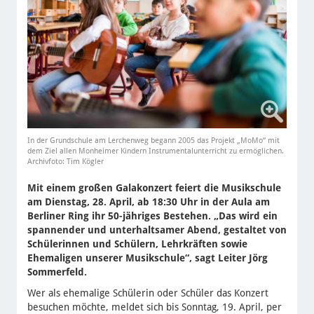
In der Grundschule am Lerchenweg begann 2005 das Projekt „MoMo“ mit
dem Ziel allen Monheimer Kindern Instrumentalunterricht zu ermöglichen.
Archivfoto: Tim Kögler
Mit einem großen Galakonzert feiert die Musikschule
am Dienstag, 28. April, ab 18:30 Uhr in der Aula am
Berliner Ring ihr 50-jähriges Bestehen. „Das wird ein
spannender und unterhaltsamer Abend, gestaltet von
Schülerinnen und Schülern, Lehrkräften sowie
Ehemaligen unserer Musikschule“, sagt Leiter Jörg
Sommerfeld.
Wer als ehemalige Schülerin oder Schüler das Konzert
besuchen möchte, meldet sich bis Sonntag, 19. April, per