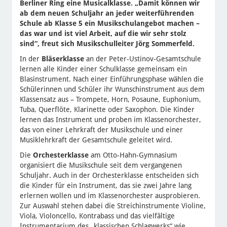
Berliner Ring eine Musicalklasse. „Damit können wir
ab dem neuen Schuljahr an jeder weiterführenden
Schule ab Klasse 5 ein Musikschulangebot machen –
das war und ist viel Arbeit, auf die wir sehr stolz
sind“, freut sich Musikschulleiter Jörg Sommerfeld.
In der
Bläserklasse
an der Peter-Ustinov-Gesamtschule
lernen alle Kinder einer Schulklasse gemeinsam ein
Blasinstrument. Nach einer Einführungsphase wählen die
Schülerinnen und Schüler ihr Wunschinstrument aus dem
Klassensatz aus – Trompete, Horn, Posaune, Euphonium,
Tuba, Querflöte, Klarinette oder Saxophon. Die Kinder
lernen das Instrument und proben im Klassenorchester,
das von einer Lehrkraft der Musikschule und einer
Musiklehrkraft der Gesamtschule geleitet wird.
Die
Orchesterklasse
am Otto-Hahn-Gymnasium
organisiert die Musikschule seit dem vergangenen
Schuljahr. Auch in der Orchesterklasse entscheiden sich
die Kinder für ein Instrument, das sie zwei Jahre lang
erlernen wollen und im Klassenorchester ausprobieren.
Zur Auswahl stehen dabei die Streichinstrumente Violine,
Viola, Violoncello, Kontrabass und das vielfältige
Instrumentarium des „klassischen Schlagwerks“ wie