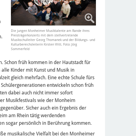
n
Die jungen Monheimer Musiktalente am Rande ihres
Preisträgerkonzerts mit dem stellvertretende
n.
Musikschulleiter Georg Thomanek und der Bildungs- und
Kulturbereichsleiterin Kirsten Witt. Foto: Jörg
Sommerfeld
n. Schon früh kommen in der Hautstadt für
 alle Kinder mit Kunst und Musik in
eit gleich mehrfach. Eine echte Schule fürs
 Schülergenerationen entwickeln schon früh
eten dabei auch nicht immer sofort
der Musikfestivals wie der Monheim
 gegenüber. Sicher auch ein Ergebnis der
nheim am Rhein tätig werdenden
nen sogar persönlich in Berührung kommen.
oße musikalische Vielfalt bei den Monheimer