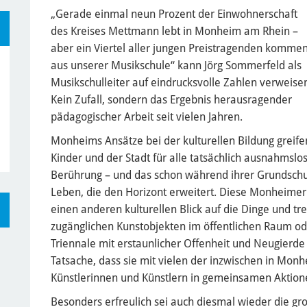
„Gerade einmal neun Prozent der Einwohnerschaft
des Kreises Mettmann lebt in Monheim am Rhein –
aber ein Viertel aller jungen Preistragenden komme
aus unserer Musikschule“ kann Jörg Sommerfeld als
Musikschulleiter auf eindrucksvolle Zahlen verweise
Kein Zufall, sondern das Ergebnis herausragender
pädagogischer Arbeit seit vielen Jahren.
Monheims Ansätze bei der kulturellen Bildung greife
Kinder und der Stadt für alle tatsächlich ausnahmslos
Berührung – und das schon während ihrer Grundschulz
Leben, die den Horizont erweitert. Diese Monheimer
einen anderen kulturellen Blick auf die Dinge und tr
zugänglichen Kunstobjekten im öffentlichen Raum o
Triennale mit erstaunlicher Offenheit und Neugierde
Tatsache, dass sie mit vielen der inzwischen in Mo
Künstlerinnen und Künstlern in gemeinsamen Aktio
Besonders erfreulich sei auch diesmal wieder die gr