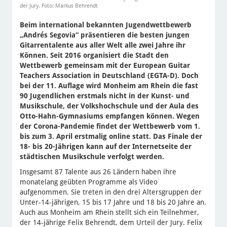
der Jury. Foto: Markus Behrendt
Beim international bekannten Jugendwettbewerb
„Andrés Segovia“ präsentieren die besten jungen
Gitarrentalente aus aller Welt alle zwei Jahre ihr
Können. Seit 2016 organisiert die Stadt den
Wettbewerb gemeinsam mit der European Guitar
Teachers Association in Deutschland (EGTA-D). Doch
bei der 11. Auflage wird Monheim am Rhein die fast
90 Jugendlichen erstmals nicht in der Kunst- und
Musikschule, der Volkshochschule und der Aula des
Otto-Hahn-Gymnasiums empfangen können. Wegen
der Corona-Pandemie findet der Wettbewerb vom 1.
bis zum 3. April erstmalig online statt. Das Finale der
18- bis 20-Jährigen kann auf der Internetseite der
städtischen Musikschule verfolgt werden.
Insgesamt 87 Talente aus 26 Ländern haben ihre
monatelang geübten Programme als Video
aufgenommen. Sie treten in den drei Altersgruppen der
Unter-14-jährigen, 15 bis 17 Jahre und 18 bis 20 Jahre an.
Auch aus Monheim am Rhein stellt sich ein Teilnehmer,
der 14-jährige Felix Behrendt, dem Urteil der Jury. Felix