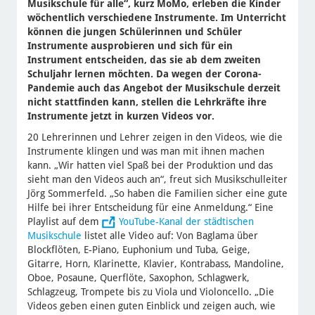
Musikschule für alle“, kurz MoMo, erleben die Kinder
wöchentlich verschiedene Instrumente. Im Unterricht
können die jungen Schülerinnen und Schüler
Instrumente ausprobieren und sich für ein
Instrument entscheiden, das sie ab dem zweiten
Schuljahr lernen möchten. Da wegen der Corona-
Pandemie auch das Angebot der Musikschule derzeit
nicht stattfinden kann, stellen die Lehrkräfte ihre
Instrumente jetzt in kurzen Videos vor.
20 Lehrerinnen und Lehrer zeigen in den Videos, wie die
Instrumente klingen und was man mit ihnen machen
kann. „Wir hatten viel Spaß bei der Produktion und das
sieht man den Videos auch an“, freut sich Musikschulleiter
Jörg Sommerfeld. „So haben die Familien sicher eine gute
Hilfe bei ihrer Entscheidung für eine Anmeldung.“ Eine
Playlist auf dem
YouTube-Kanal der städtischen
Musikschule
listet alle Video auf: Von Baglama über
Blockflöten, E-Piano, Euphonium und Tuba, Geige,
Gitarre, Horn, Klarinette, Klavier, Kontrabass, Mandoline,
Oboe, Posaune, Querflöte, Saxophon, Schlagwerk,
Schlagzeug, Trompete bis zu Viola und Violoncello. „Die
Videos geben einen guten Einblick und zeigen auch, wie