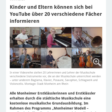
Kinder und Eltern können sich bei
YouTube über 20 verschiedene Fächer
informieren
In einer Videoreihe stellen 20 Lehrerinnen und Lehrer der Musikschule
verschiedene Instrumente vor, die an der Musikschule unterrichtet werden
– unter anderem Baglama, Klavier, Posaune, Saxophon, Schlagwerk und
Violoncello. Montage: Stadt Monheim am Rhein
Alle Monheimer Erstklässlerinnen und Erstklässler
erhalten durch die städtische Musikschule eine
kostenlose musikalische Grundausbildung. Im
Rahmen des Programms „Monheimer Modell –