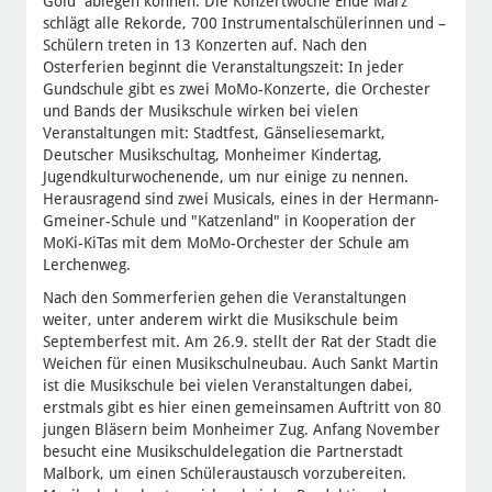
Gold ablegen können. Die Konzertwoche Ende März
schlägt alle Rekorde, 700 Instrumentalschülerinnen und –
Schülern treten in 13 Konzerten auf. Nach den
Osterferien beginnt die Veranstaltungszeit: In jeder
Gundschule gibt es zwei MoMo-Konzerte, die Orchester
und Bands der Musikschule wirken bei vielen
Veranstaltungen mit: Stadtfest, Gänseliesemarkt,
Deutscher Musikschultag, Monheimer Kindertag,
Jugendkulturwochenende, um nur einige zu nennen.
Herausragend sind zwei Musicals, eines in der Hermann-
Gmeiner-Schule und "Katzenland" in Kooperation der
MoKi-KiTas mit dem MoMo-Orchester der Schule am
Lerchenweg.
Nach den Sommerferien gehen die Veranstaltungen
weiter, unter anderem wirkt die Musikschule beim
Septemberfest mit. Am 26.9. stellt der Rat der Stadt die
Weichen für einen Musikschulneubau. Auch Sankt Martin
ist die Musikschule bei vielen Veranstaltungen dabei,
erstmals gibt es hier einen gemeinsamen Auftritt von 80
jungen Bläsern beim Monheimer Zug. Anfang November
besucht eine Musikschuldelegation die Partnerstadt
Malbork, um einen Schüleraustausch vorzubereiten.