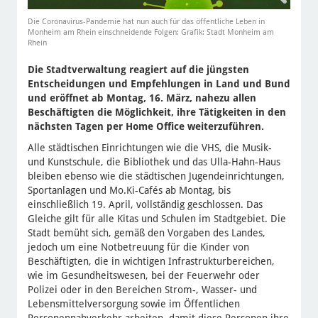
Die Coronavirus-Pandemie hat nun auch für das öffentliche Leben in
Monheim am Rhein einschneidende Folgen: Grafik: Stadt Monheim am
Rhein
Die Stadtverwaltung reagiert auf die jüngsten
Entscheidungen und Empfehlungen in Land und Bund
und eröffnet ab Montag, 16. März, nahezu allen
Beschäftigten die Möglichkeit, ihre Tätigkeiten in den
nächsten Tagen per Home Office weiterzuführen.
Alle städtischen Einrichtungen wie die VHS, die Musik-
und Kunstschule, die Bibliothek und das Ulla-Hahn-Haus
bleiben ebenso wie die städtischen Jugendeinrichtungen,
Sportanlagen und Mo.Ki-Cafés ab Montag, bis
einschließlich 19. April, vollständig geschlossen. Das
Gleiche gilt für alle Kitas und Schulen im Stadtgebiet. Die
Stadt bemüht sich, gemäß den Vorgaben des Landes,
jedoch um eine Notbetreuung für die Kinder von
Beschäftigten, die in wichtigen Infrastrukturbereichen,
wie im Gesundheitswesen, bei der Feuerwehr oder
Polizei oder in den Bereichen Strom-, Wasser- und
Lebensmittelversorgung sowie im Öffentlichen
Personennahverkehr arbeiten, damit diese Personen ihre